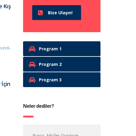
e Kış
Bize Ulaşın!
Program 1
Program 2
Program 3
İçin
Neler dediler?
Bursa, Nilüfer Organize