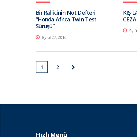
Bir Rallicinin Not Defteri;
KIŞ 
“Honda Africa Twin Test
CEZA
Sürüşü”
Eylü
Eylül 27, 2016
1
2
Hızlı Menü