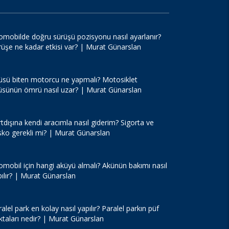
omobilde doğru sürüşü pozisyonu nasıl ayarlanır?
rüşe ne kadar etkisi var? | Murat Günarslan
üsü biten motorcu ne yapmalı? Motosiklet
üsünün ömrü nasıl uzar? | Murat Günarslan
tdışına kendi aracımla nasıl giderim? Sigorta ve
sko gerekli mi? | Murat Günarslan
omobil için hangi aküyü almalı? Akünün bakımı nasıl
pılır? | Murat Günarslan
alel park en kolay nasıl yapılır? Paralel parkın püf
ktaları nedir? | Murat Günarslan