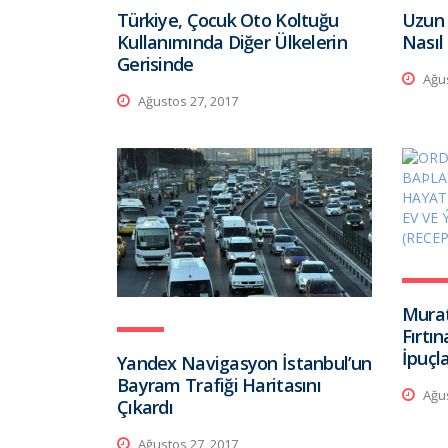
Türkiye, Çocuk Oto Koltuğu
Uzun 
Kullanımında Diğer Ülkelerin
Nasıl
Gerisinde
Ağus
Ağustos 27, 2017
Murat
Fırtı
İpuçla
Yandex Navigasyon İstanbul’un
Bayram Trafiği Haritasını
Ağus
Çıkardı
Ağustos 27, 2017