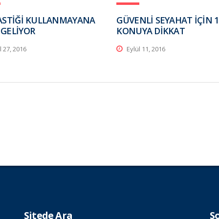
LASTİĞİ KULLANMAYANA
GÜVENLİ SEYAHAT İÇİN 1
 GELİYOR
KONUYA DİKKAT
l 27, 2016
Eylül 11, 2016
Sitede Ara
S