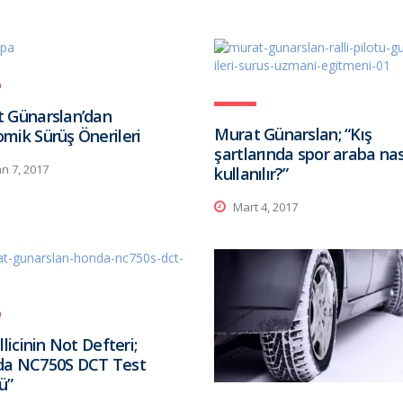
 Günarslan’dan
Murat Günarslan; “Kış
mik Sürüş Önerileri
şartlarında spor araba nas
n 7, 2017
kullanılır?”
Mart 4, 2017
llicinin Not Defteri;
da NC750S DCT Test
ü”