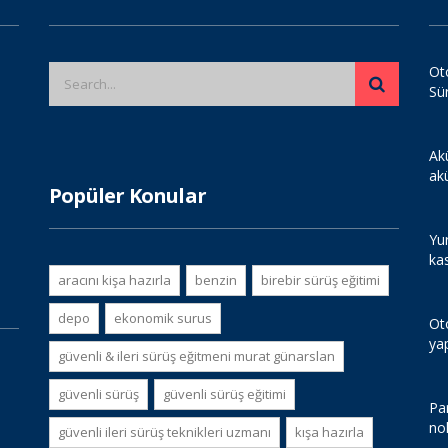
Ot
Sü
Ak
ak
Popüler Konular
Yur
ka
aracını kişa hazırla
benzin
birebir sürüş eğitimi
depo
ekonomik surus
Ot
ya
güvenli & i̇leri sürüş eğitmeni murat günarslan
güvenli sürüş
güvenli sürüş eğitimi
Par
no
güvenli i̇leri sürüş teknikleri uzmanı
kışa hazırla