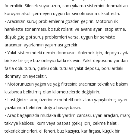
önemlidir. Silecek suyunuzun, cam yıkama sistemini donmaktan
koruyan alkol içermeyen uygun bir sıvı olmasına dikkat edin.
• Aracınızın sürüş problemlerini gözden geçirin. Motorun ilk
harekette zorlanması, bozuk rölanti ve avans ayarı, stop etme,
düşük güç gibi sürüş problemleri varsa, uygun bir serviste
aracınızın ayarlarının yapılması gerekir.
• Yakıt sistemindeki nemin donmasını önlemek için, depoya ayda
bir kez bir şişe buz önleyici katkı ekleyin. Yakıt deposunu yarıdan
fazla dolu tutun, çünkü dolu tutulan yakıt deposu, borulardaki
donmayı önleyecektir.
• Motorunuzun yağını ve yağ filtresini; aracınızın teknik ve bakım
kitabında belirtilmiş olan kilometrelerde değiştirin.
• Lastiğinize; araç üzerinde muhtelif noktalara yapıştırılmış uyarı
yazılarında belirtilen doğru havayı basın.
• Araç bagajınızda mutlaka ilk yardım çantası, uyarı araçları, marş
takviye kablosu, kum veya paspas (çekiş için) çekme halatı,
tekerlek zincirleri, el feneri, buz kazıyıcı, kar fırçası, küçük bir