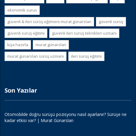
ekonomik surus
güvenli & i̇leri sürüş eğitmeni murat günarslan
güvenli sürüş
güvenli sürüş eğitimi
güvenli i̇leri sürüş teknikleri uzmanı
kışa hazırla
murat günarslan
murat günarslan sürüş uzmanı
i̇leri sürüş eğitimi
Son Yazılar
Otomobilde doğru sürüşü pozisyonu nasıl ayarlanır? Sürüşe ne
kadar etkisi var? | Murat Günarslan