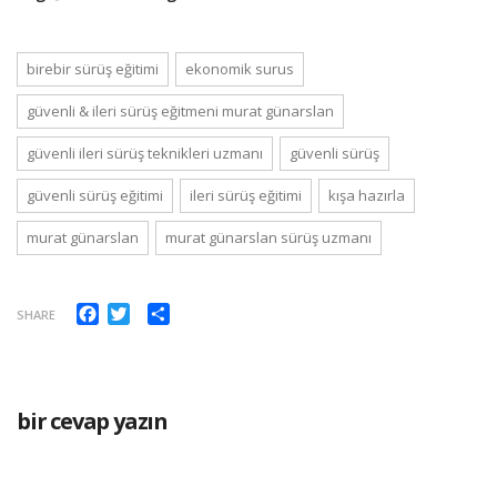
birebir sürüş eğitimi
ekonomik surus
güvenli & i̇leri sürüş eğitmeni murat günarslan
güvenli i̇leri sürüş teknikleri uzmanı
güvenli sürüş
güvenli sürüş eğitimi
i̇leri sürüş eğitimi
kışa hazırla
murat günarslan
murat günarslan sürüş uzmanı
Facebook
Twitter
Paylaş
SHARE
bir cevap yazın