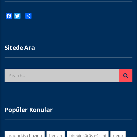
Facebook
Twitter
Paylaş
Sitede Ara
Popüler Konular
aracını kişa hazırla
benzin
birebir sürüş eğitimi
depo