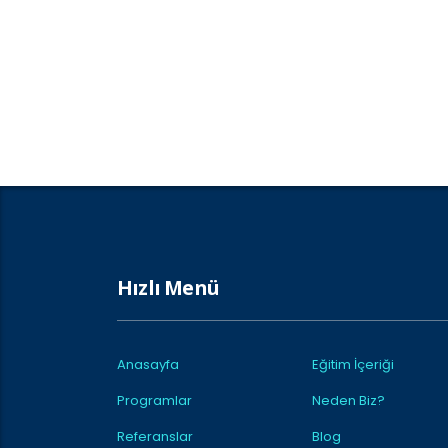
Hızlı Menü
Anasayfa
Eğitim İçeriği
Programlar
Neden Biz?
Referanslar
Blog