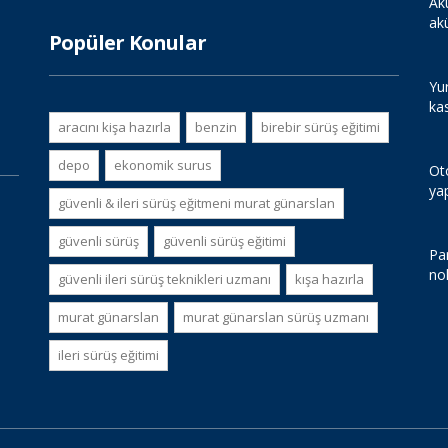
Ak
ak
Popüler Konular
Yur
ka
aracını kişa hazırla
benzin
birebir sürüş eğitimi
depo
ekonomik surus
Ot
ya
güvenli & i̇leri sürüş eğitmeni murat günarslan
güvenli sürüş
güvenli sürüş eğitimi
Par
no
güvenli i̇leri sürüş teknikleri uzmanı
kışa hazırla
murat günarslan
murat günarslan sürüş uzmanı
i̇leri sürüş eğitimi