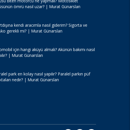
üsü biten motorcu ne yapmalı? Motosiklet
üsünün ömrü nasıl uzar? | Murat Günarslan
tdışına kendi aracımla nasıl giderim? Sigorta ve
sko gerekli mi? | Murat Günarslan
omobil için hangi aküyü almalı? Akünün bakımı nasıl
pılır? | Murat Günarslan
alel park en kolay nasıl yapılır? Paralel parkın püf
ktaları nedir? | Murat Günarslan