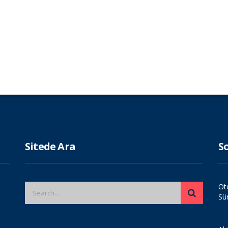
Sitede Ara
S
Ot
Sü