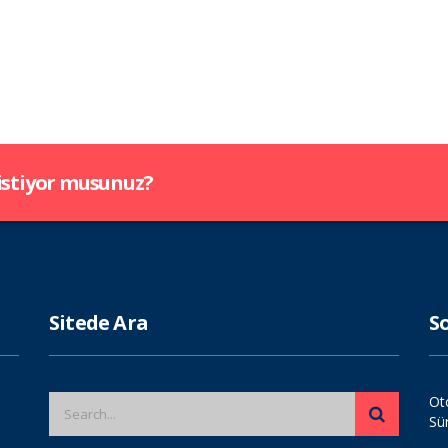
 istiyor musunuz?
Sitede Ara
S
Ot
Sü