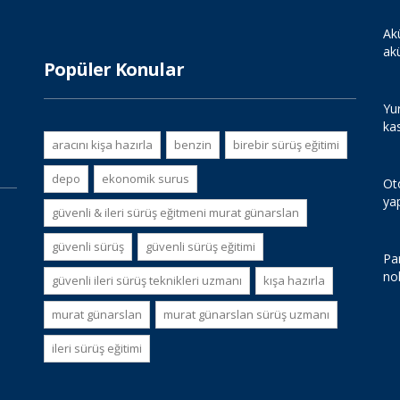
Ak
ak
Popüler Konular
Yur
ka
aracını kişa hazırla
benzin
birebir sürüş eğitimi
depo
ekonomik surus
Ot
ya
güvenli & i̇leri sürüş eğitmeni murat günarslan
güvenli sürüş
güvenli sürüş eğitimi
Par
no
güvenli i̇leri sürüş teknikleri uzmanı
kışa hazırla
murat günarslan
murat günarslan sürüş uzmanı
i̇leri sürüş eğitimi