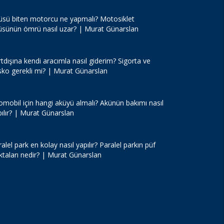
üsü biten motorcu ne yapmalı? Motosiklet
üsünün ömrü nasıl uzar? | Murat Günarslan
tdışına kendi aracımla nasıl giderim? Sigorta ve
sko gerekli mi? | Murat Günarslan
omobil için hangi aküyü almalı? Akünün bakımı nasıl
pılır? | Murat Günarslan
alel park en kolay nasıl yapılır? Paralel parkın püf
ktaları nedir? | Murat Günarslan