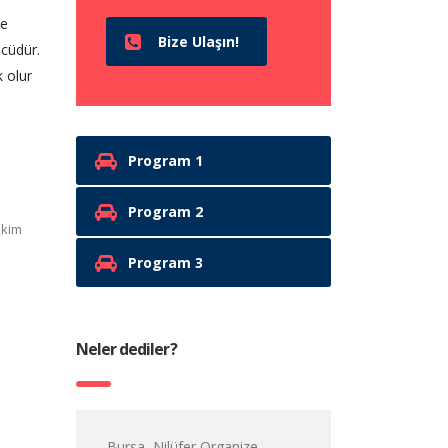
ne
Bize Ulaşın!
ücüdür.
k olur
Program 1
Program 2
ikim
Program 3
Neler dediler?
Bursa, Nilüfer Organize