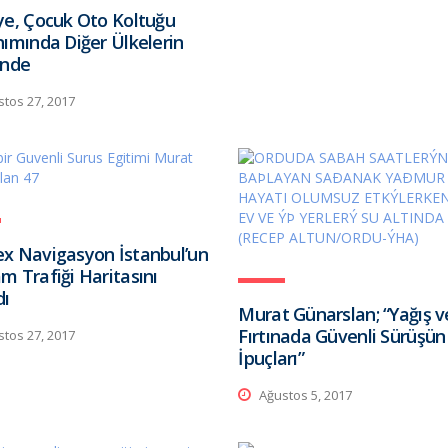
ye, Çocuk Oto Koltuğu
nımında Diğer Ülkelerin
inde
tos 27, 2017
x Navigasyon İstanbul’un
m Trafiği Haritasını
dı
Murat Günarslan; “Yağış v
Fırtınada Güvenli Sürüşün
tos 27, 2017
İpuçları”
Ağustos 5, 2017