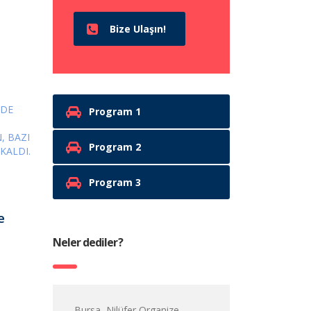
Bize Ulaşın!
Program 1
Program 2
Program 3
e
Neler dediler?
Bursa, Nilüfer Organize