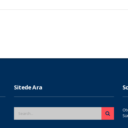
Sitede Ara
S
Ot
Sü