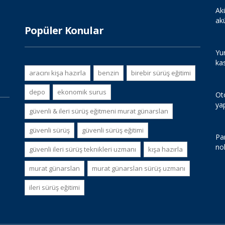
Ak
ak
Popüler Konular
Yur
ka
aracını kişa hazırla
benzin
birebir sürüş eğitimi
depo
ekonomik surus
Ot
ya
güvenli & i̇leri sürüş eğitmeni murat günarslan
güvenli sürüş
güvenli sürüş eğitimi
Par
no
güvenli i̇leri sürüş teknikleri uzmanı
kışa hazırla
murat günarslan
murat günarslan sürüş uzmanı
i̇leri sürüş eğitimi