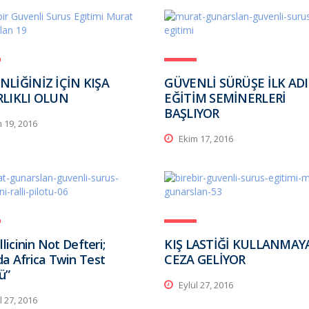
NLİĞİNİZ İÇİN KIŞA
GÜVENLİ SÜRÜŞE İLK AD
RLIKLI OLUN
EĞİTİM SEMİNERLERİ
BAŞLIYOR
 19, 2016
Ekim 17, 2016
llicinin Not Defteri;
KIŞ LASTİĞİ KULLANMA
a Africa Twin Test
CEZA GELİYOR
ü”
Eylül 27, 2016
l 27, 2016