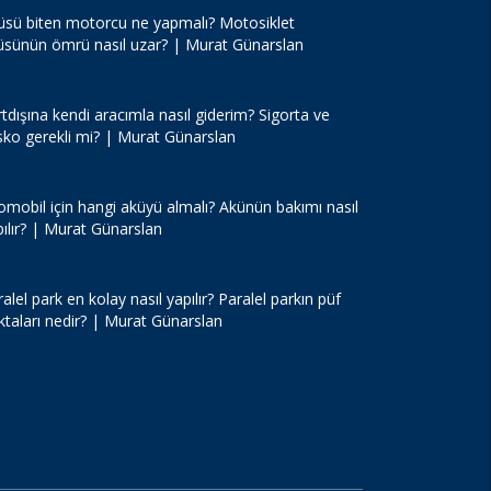
üsü biten motorcu ne yapmalı? Motosiklet
üsünün ömrü nasıl uzar? | Murat Günarslan
tdışına kendi aracımla nasıl giderim? Sigorta ve
sko gerekli mi? | Murat Günarslan
omobil için hangi aküyü almalı? Akünün bakımı nasıl
pılır? | Murat Günarslan
alel park en kolay nasıl yapılır? Paralel parkın püf
ktaları nedir? | Murat Günarslan