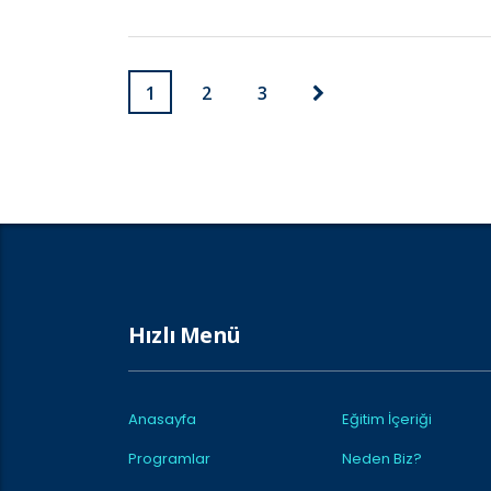
1
2
3
Hızlı Menü
Anasayfa
Eğitim İçeriği
Programlar
Neden Biz?