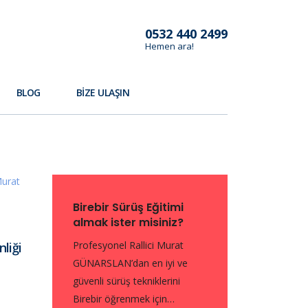
0532 440 2499
Hemen ara!
BLOG
BIZE ULAŞIN
Birebir Sürüş Eğitimi
almak ister misiniz?
Profesyonel Rallici Murat
liği
GÜNARSLAN’dan en iyi ve
güvenli sürüş tekniklerini
Birebir öğrenmek için…