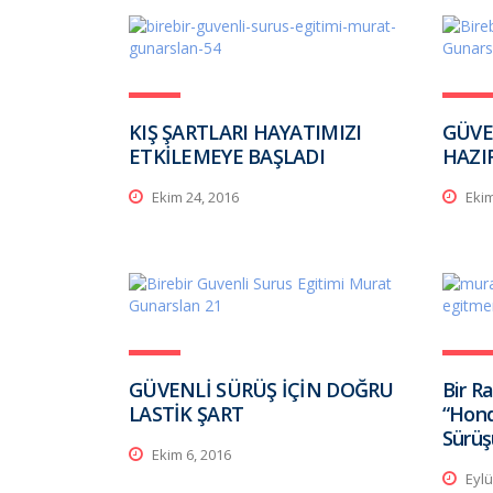
KIŞ ŞARTLARI HAYATIMIZI
GÜVE
ETKİLEMEYE BAŞLADI
HAZI
Ekim 24, 2016
Ekim
GÜVENLİ SÜRÜŞ İÇİN DOĞRU
Bir Ra
LASTİK ŞART
“Hond
Sürüş
Ekim 6, 2016
Eylü