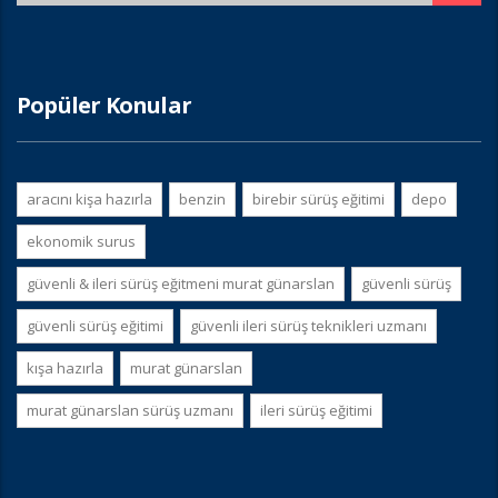
Popüler Konular
aracını kişa hazırla
benzin
birebir sürüş eğitimi
depo
ekonomik surus
güvenli & i̇leri sürüş eğitmeni murat günarslan
güvenli sürüş
güvenli sürüş eğitimi
güvenli i̇leri sürüş teknikleri uzmanı
kışa hazırla
murat günarslan
murat günarslan sürüş uzmanı
i̇leri sürüş eğitimi