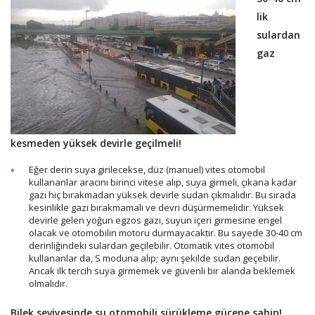
lik
sulardan
gaz
kesmeden yüksek devirle geçilmeli!
Eğer derin suya girilecekse, düz (manuel) vites otomobil
kullananlar aracını birinci vitese alıp, suya girmeli, çıkana kadar
gazı hiç bırakmadan yüksek devirle sudan çıkmalıdır. Bu sırada
kesinlikle gazı bırakmamalı ve devri düşürmemelidir. Yüksek
devirle gelen yoğun egzos gazı, suyun içeri girmesine engel
olacak ve otomobilin motoru durmayacaktır. Bu sayede 30-40 cm
derinliğindeki sulardan geçilebilir. Otomatik vites otomobil
kullananlar da, S moduna alıp; aynı şekilde sudan geçebilir.
Ancak ilk tercih suya girmemek ve güvenli bir alanda beklemek
olmalıdır.
Bilek seviyesinde su otomobili sürükleme gücene sahip!