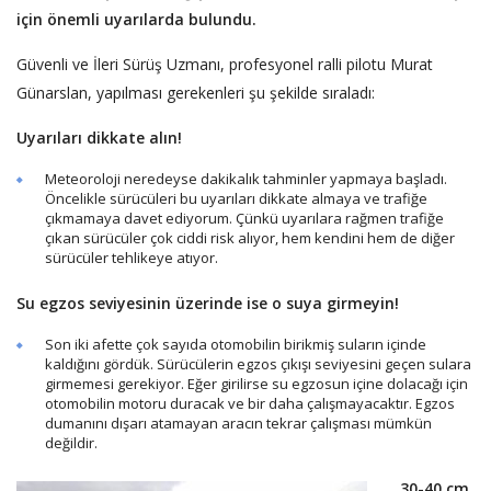
için önemli uyarılarda bulundu.
Güvenli ve İleri Sürüş Uzmanı, profesyonel ralli pilotu Murat
Günarslan, yapılması gerekenleri şu şekilde sıraladı:
Uyarıları dikkate alın!
Meteoroloji neredeyse dakikalık tahminler yapmaya başladı.
Öncelikle sürücüleri bu uyarıları dikkate almaya ve trafiğe
çıkmamaya davet ediyorum. Çünkü uyarılara rağmen trafiğe
çıkan sürücüler çok ciddi risk alıyor, hem kendini hem de diğer
sürücüler tehlikeye atıyor.
Su egzos seviyesinin üzerinde ise o suya girmeyin!
Son iki afette çok sayıda otomobilin birikmiş suların içinde
kaldığını gördük. Sürücülerin egzos çıkışı seviyesini geçen sulara
girmemesi gerekiyor. Eğer girilirse su egzosun içine dolacağı için
otomobilin motoru duracak ve bir daha çalışmayacaktır. Egzos
dumanını dışarı atamayan aracın tekrar çalışması mümkün
değildir.
30-40 cm