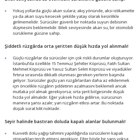
Yokuş yollarda güçlü akan sulara; akış yönünde, aksi istikamette
ya da akan suyu kesecek şekilde yatay olarak kesinlikle
girilmemelidir. Sürücüler güvenli bir noktada suyun debisinin
düşmesini beklemelidir. Bilek seviyesinde akan su, bir otomobili
sürükleme gücüne sahip.
Şiddetli rüzgârda orta şeritten düşük hızda yol alınmalı!
Güçlü rüzgârlar da sürücüler için çok riskli durumlar oluşturuyor.
İstanbul’da özellikle 15 Temmuz Şehitler Köprüsü, Fatih Sultan
Mehmet Köprüsü ve Yavuz Sultan Selim Köprüsü ve viyadükler
fırtına sırasında dikkatli olunması gereken yerlerin başında
geliyor. Sürücüler güçlü yan rüzgârlardan daha az etkilenmek
için öncelikle rüzgârın şiddetinin azalmasını beklemeli ancak
mutlaka yol almak gerekiyorsa; orta şerit bölgesinde düşük
hızda yol almalıdır. Eğer yüksek hızda gidilirse, sürücünün
manevra şansı azalır; yan rüzgârın etkisi artar. Bu noktada
düşük sürat kilit noktadır.
Seyir halinde bastıran doluda kapalı alanlar bulunmalı!
Kuvvetli dolu yağışı tahmini yapıldığında sürücülerin kapalı
otoparkları tercih etmesi gerekiyor. Eğer böyle bir şans yoksa