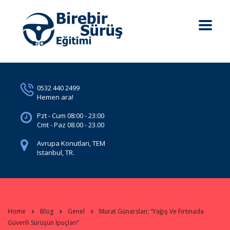
0532 440 2499
Hemen ara!
Pzt - Cum 08:00 - 23:00
Cmt - Paz 08.00 - 23.00
Avrupa Konutlari, TEM
Istanbul, TR.
Home
Blog
Genel
Murat Günarslan; “Yağış Ve Fırtınada
Güvenli Sürüşün İpuçları”