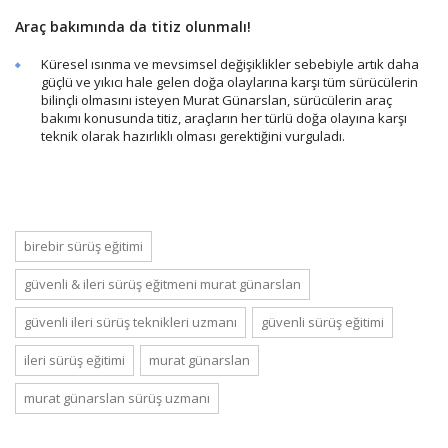
Araç bakımında da titiz olunmalı!
Küresel ısınma ve mevsimsel değişiklikler sebebiyle artık daha
güçlü ve yıkıcı hale gelen doğa olaylarına karşı tüm sürücülerin
bilinçli olmasını isteyen Murat Günarslan, sürücülerin araç
bakımı konusunda titiz, araçların her türlü doğa olayına karşı
teknik olarak hazırlıklı olması gerektiğini vurguladı.
birebir sürüş eğitimi
güvenli & i̇leri sürüş eğitmeni murat günarslan
güvenli i̇leri sürüş teknikleri uzmanı
güvenli sürüş eğitimi
i̇leri sürüş eğitimi
murat günarslan
murat günarslan sürüş uzmanı