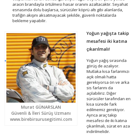
aracın brandayla örtülmesi hasar oranını azaltacaktır. Seyahat
esnasında dolu başlarsa, sürücüler köprü altı gibi alanlarda,
trafiğin akışını aksatmayacak şekilde, güvenli noktalarda
bekleme yapabilir.
Yoğun yağışta takip
mesafesi iki katına
çıkarılmalı!
Yoğun yağış sırasında
görüş de azalıyor.
Mutlaka kısa farlarımızı
açık olmalı hatta
gerekiyorsa ön ve arka
sis farlarını da
açılabiliriz. Diğer
sürücüler tarafından en
kısa sürede fark
Murat GÜNARSLAN
edilmemiz gerekiyor.
Güvenli & İleri Sürüş Uzmanı
Ayrıca araç takip
www.birebirsurusegitimi.com
mesafesi de iki katına
çıkarılmalı, sürat en aza
indirilmelidir.