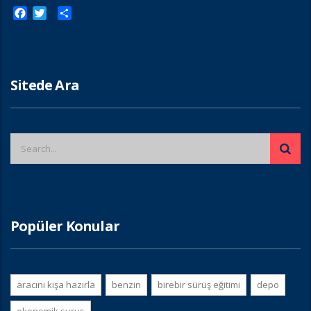
Facebook
Twitter
Paylaş
Sitede Ara
Popüler Konular
aracını kişa hazırla
benzin
birebir sürüş eğitimi
depo