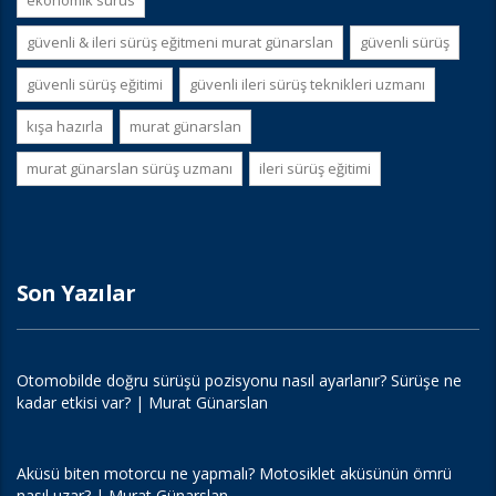
ekonomik surus
güvenli & i̇leri sürüş eğitmeni murat günarslan
güvenli sürüş
güvenli sürüş eğitimi
güvenli i̇leri sürüş teknikleri uzmanı
kışa hazırla
murat günarslan
murat günarslan sürüş uzmanı
i̇leri sürüş eğitimi
Son Yazılar
Otomobilde doğru sürüşü pozisyonu nasıl ayarlanır? Sürüşe ne
kadar etkisi var? | Murat Günarslan
Aküsü biten motorcu ne yapmalı? Motosiklet aküsünün ömrü
nasıl uzar? | Murat Günarslan