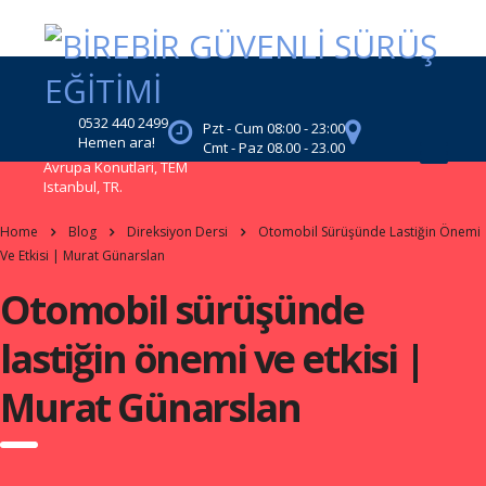
0532 440 2499
Pzt - Cum 08:00 - 23:00
Hemen ara!
Cmt - Paz 08.00 - 23.00
Avrupa Konutlari, TEM
Istanbul, TR.
Home
Blog
Direksiyon Dersi
Otomobil Sürüşünde Lastiğin Önemi
Ve Etkisi | Murat Günarslan
Otomobil sürüşünde
lastiğin önemi ve etkisi |
Murat Günarslan