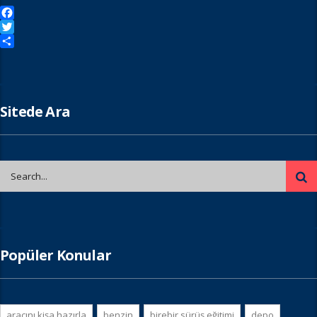
Facebook
Twitter
Paylaş
Sitede Ara
Popüler Konular
aracını kişa hazırla
benzin
birebir sürüş eğitimi
depo