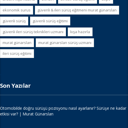
ekonomik surus
güvenli & i̇leri sürüş eğitmeni murat günarslan
güvenli sürüş
güvenli sürüş eğitimi
güvenli i̇leri sürüş teknikleri uzmanı
kışa hazırla
murat günarslan
murat günarslan sürüş uzmanı
i̇leri sürüş eğitimi
Son Yazılar
Otomobilde doğru sürüşü pozisyonu nasıl ayarlanır? Sürüşe ne kadar
etkisi var? | Murat Günarslan