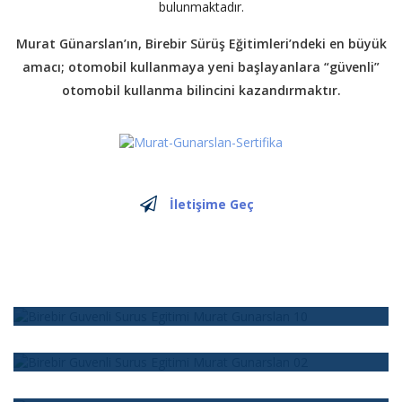
bulunmaktadır.
Murat Günarslan’ın, Birebir Sürüş Eğitimleri’ndeki en büyük
amacı; otomobil kullanmaya yeni başlayanlara “güvenli”
otomobil kullanma bilincini kazandırmaktır.
İletişime Geç
Program 1 - Haftaiçi
Haftaiçi uygunlanan eğitim programının toplam süresi 15
Program 2 - Haftaiçi
saattir.