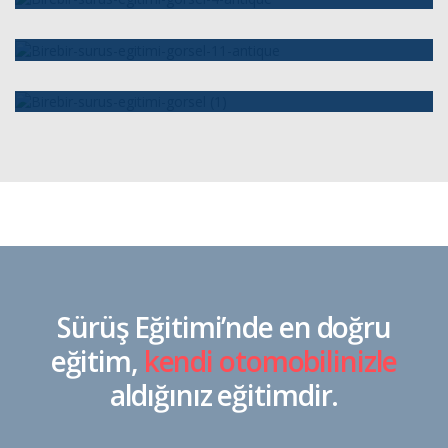
Neden Biz?
Profesyonel Hizmet, Deneyimli Eğitmen, Memnuniyet
Garantisi, Uygun Fiyat…
Zengin Eğitim İçeriği
devamı...
Sürücülükte önemli olan, eğitim sürecinde en doğru olanı
Birebir Eğitim, Uygun Fİyat
öğrenmektir…
Size uygun seçenekler ve özel fiyat ile en iyi eğitimi alın…
i̇çeriği gör
programları gör
Sürüş Eğitimi’nde en doğru
eğitim,
kendi otomobilinizle
aldığınız eğitimdir.