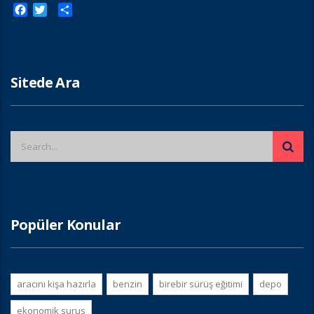
Facebook
Twitter
Paylaş
Sitede Ara
Popüler Konular
aracını kişa hazırla
benzin
birebir sürüş eğitimi
depo
ekonomik surus