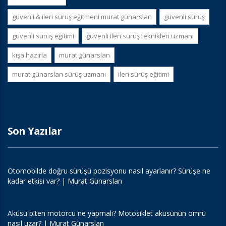
güvenli & i̇leri sürüş eğitmeni murat günarslan
güvenli sürüş
güvenli sürüş eğitimi
güvenli i̇leri sürüş teknikleri uzmanı
kışa hazırla
murat günarslan
murat günarslan sürüş uzmanı
i̇leri sürüş eğitimi
Son Yazılar
Otomobilde doğru sürüşü pozisyonu nasıl ayarlanır? Sürüşe ne
kadar etkisi var? | Murat Günarslan
Aküsü biten motorcu ne yapmalı? Motosiklet aküsünün ömrü
nasıl uzar? | Murat Günarslan