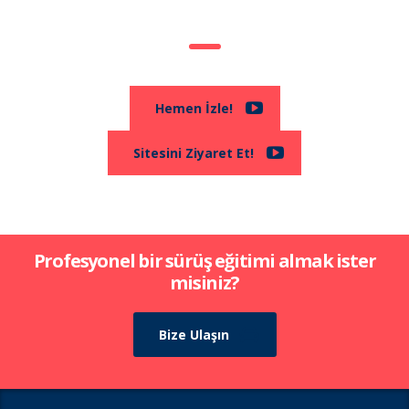
Yarışta İzleyin!
Hemen İzle!
Sitesini Ziyaret Et!
Profesyonel bir sürüş eğitimi almak ister
misiniz?
Bize Ulaşın