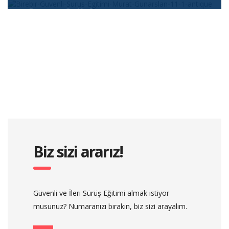
Haftaiçi uygunlanan eğitim programının toplam süresi 15
devamı...
Program 3 - Haftasonu
saattir.
Haftasonu uygunlanan eğitim programının toplam süresi
devamı...
15 saattir.
devamı...
Biz sizi ararız!
Güvenli ve İleri Sürüş Eğitimi almak istiyor
musunuz? Numaranızı bırakın, biz sizi arayalım.