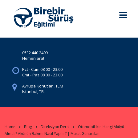
0532 440 2499
Hemen ara!
Pzt - Cum 08:00 - 23:00
Cmt - Paz 08.00 - 23.00
Avrupa Konutlari, TEM
Istanbul, TR.
Home
Blog
Direksiyon Dersi
Otomobil Için Hangi Aküyü
Almalı? Akünün Bakımı Nasıl Yapılır? | Murat Günarslan