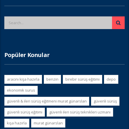
Popüler Konular
aracını kişa hazırla
benzin
birebir sürüş eğitimi
depo
ekonomik surus
güvenli & i̇leri sürüş eğitmeni murat günarslan
güvenli sürüş
güvenli sürüş eğitimi
güvenli i̇leri sürüş teknikleri uzmanı
kışa hazırla
murat günarslan