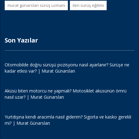
murat günarslan sürüş uzmanı
i̇leri sürüş eğitimi
Son Yazılar
Otomobilde doğru sürüşü pozisyonu nasıl ayarlanır? Sürüşe ne
kadar etkisi var? | Murat Günarslan
Aküsü biten motorcu ne yapmalı? Motosiklet aküsünün ömrü
nasıl uzar? | Murat Günarslan
Yurtdışına kendi aracımla nasıl giderim? Sigorta ve kasko gerekli
mi? | Murat Günarslan