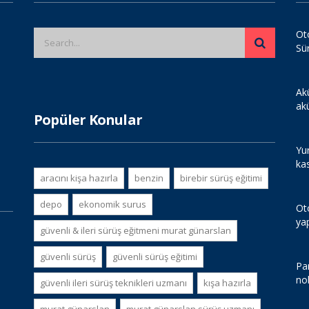
Ot
Sü
Ak
ak
Popüler Konular
Yur
ka
aracını kişa hazırla
benzin
birebir sürüş eğitimi
depo
ekonomik surus
Ot
ya
güvenli & i̇leri sürüş eğitmeni murat günarslan
güvenli sürüş
güvenli sürüş eğitimi
Par
no
güvenli i̇leri sürüş teknikleri uzmanı
kışa hazırla