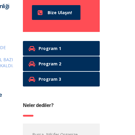
liği
Bize Ulaşın!
Program 1
Program 2
Program 3
e
Neler dediler?
Bursa, Nilüfer Organize