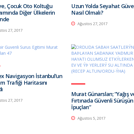
ye, Çocuk Oto Koltuğu
Uzun Yolda Seyahat Güven
nımında Diğer Ülkelerin
Nasıl Olmalı?
inde
Ağustos 27, 2017
tos 27, 2017
x Navigasyon İstanbul’un
m Trafiği Haritasını
dı
Murat Günarslan; “Yağış v
Fırtınada Güvenli Sürüşün
tos 27, 2017
İpuçları”
Ağustos 5, 2017