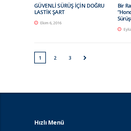
GÜVENLİ SÜRÜŞ İÇİN DOĞRU
Bir Ra
LASTİK ŞART
“Hond
Sürüş
Ekim 6, 2016
Eylü
1
2
3
Hızlı Menü