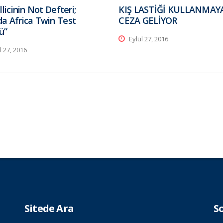
llicinin Not Defteri;
KIŞ LASTİĞİ KULLANMA
a Africa Twin Test
CEZA GELİYOR
ü”
Eylül 27, 2016
l 27, 2016
Sitede Ara
S