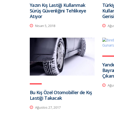
Yazın Kış Lastiği Kullanmak
Türki
Sürüş Güvenliğini Tehlikeye
Kulla
Atıyor
Geris
Nisan 5, 2018
Ağus
Yande
Bayra
Çıkar
Ağus
Bu Kış Özel Otomobiller de Kış
Lastiği Takacak
Ağustos 27, 2017