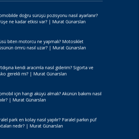
omobilde doğru sürüşü pozisyonu nasıl ayarlanır?
rüşe ne kadar etkisi var? | Murat Günarslan
üsü biten motorcu ne yapmalı? Motosiklet
üsünün ömrü nasıl uzar? | Murat Günarslan
tdışına kendi aracımla nasıl giderim? Sigorta ve
sko gerekli mi? | Murat Günarslan
omobil için hangi aküyü almalı? Akünün bakımı nasıl
pılır? | Murat Günarslan
alel park en kolay nasıl yapılır? Paralel parkın püf
ktaları nedir? | Murat Günarslan