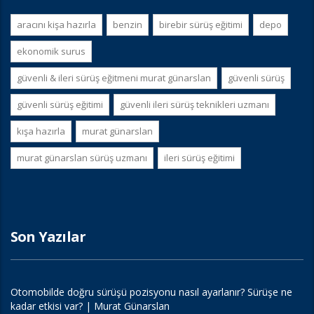
aracını kişa hazırla
benzin
birebir sürüş eğitimi
depo
ekonomik surus
güvenli & i̇leri sürüş eğitmeni murat günarslan
güvenli sürüş
güvenli sürüş eğitimi
güvenli i̇leri sürüş teknikleri uzmanı
kışa hazırla
murat günarslan
murat günarslan sürüş uzmanı
i̇leri sürüş eğitimi
Son Yazılar
Otomobilde doğru sürüşü pozisyonu nasıl ayarlanır? Sürüşe ne
kadar etkisi var? | Murat Günarslan