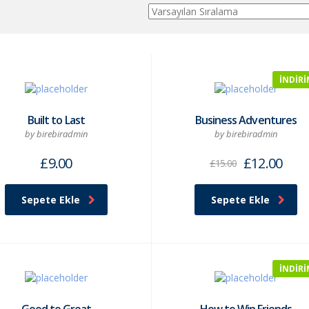
İNDIRI
Built to Last
Business Adventures
by birebiradmin
by birebiradmin
£
9.00
£
12.00
£
15.00
Sepete Ekle
Sepete Ekle
İNDIRI