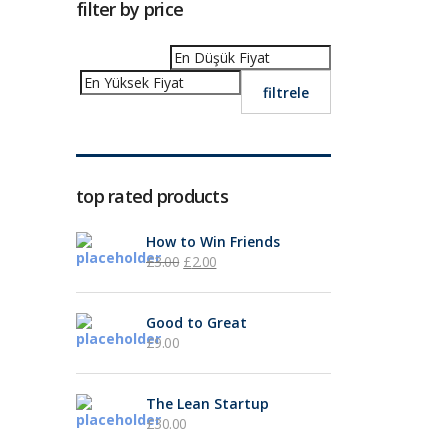
filter by price
filtrele
top rated products
How to Win Friends
£
3.00
£
2.00
Good to Great
£
9.00
The Lean Startup
£
30.00