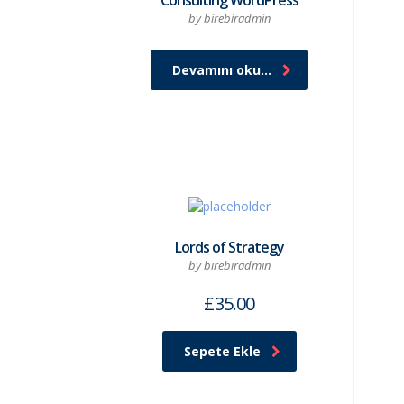
Consulting WordPress
by birebiradmin
Devamını oku...
Lords of Strategy
by birebiradmin
£
35.00
Sepete Ekle