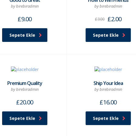
Good to Great
How to Win Friends
by birebiradmin
by birebiradmin
£
9.00
£
2.00
£
3.00
Sepete Ekle
Sepete Ekle
Premium Quality
Ship Your Idea
by birebiradmin
by birebiradmin
£
20.00
£
16.00
Sepete Ekle
Sepete Ekle