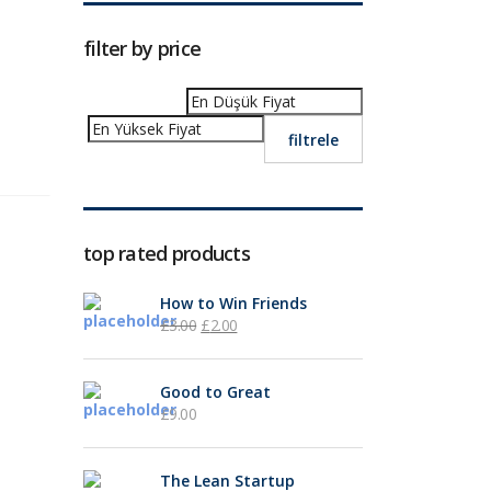
filter by price
filtrele
top rated products
How to Win Friends
£
3.00
£
2.00
Good to Great
£
9.00
The Lean Startup