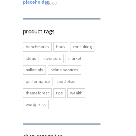
£
30.00
product tags
benchmarks
book
consulting
ideas
inventors
market
millenials
online services
performance
portfolios
themeforest
tips
wealth
wordpress