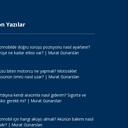
on Yazılar
omobilde doğru sürüşü pozisyonu nasıl ayarlanır?
rüşe ne kadar etkisi var? | Murat Günarslan
üsü biten motorcu ne yapmalı? Motosiklet
üsünün ömrü nasıl uzar? | Murat Günarslan
tdışına kendi aracımla nasıl giderim? Sigorta ve
sko gerekli mi? | Murat Günarslan
omobil için hangi aküyü almalı? Akünün bakımı nasıl
pılır? | Murat Günarslan