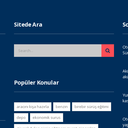
Sitede Ara
S
Ot
Sü
Ak
ak
Popüler Konular
Yur
ka
aracını kişa hazırla
benzin
birebir sürüş eğitimi
depo
ekonomik surus
Ot
ya