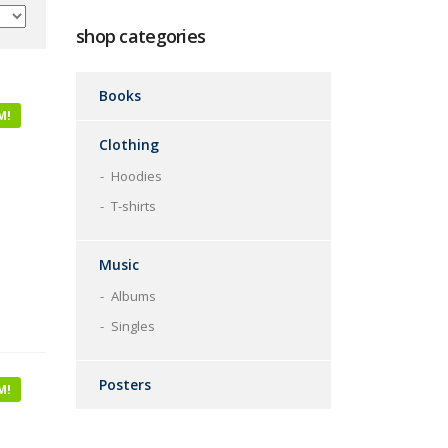
shop categories
Books
M!
Clothing
Hoodies
T-shirts
Music
Albums
Singles
Posters
M!