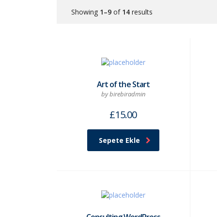
Showing
1–9
of
14
results
Art of the Start
by birebiradmin
£
15.00
Sepete Ekle