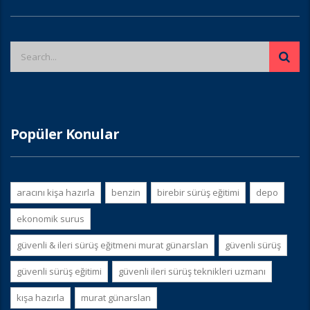
Popüler Konular
aracını kişa hazırla
benzin
birebir sürüş eğitimi
depo
ekonomik surus
güvenli & i̇leri sürüş eğitmeni murat günarslan
güvenli sürüş
güvenli sürüş eğitimi
güvenli i̇leri sürüş teknikleri uzmanı
kışa hazırla
murat günarslan