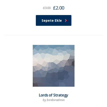
£
2.00
£
3.00
Sepete Ekle
Lords of Strategy
by birebiradmin