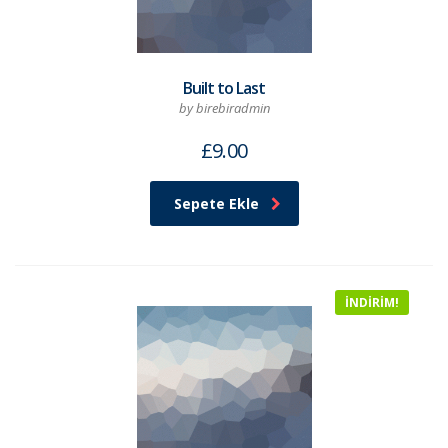
Built to Last
by birebiradmin
£
9.00
Sepete Ekle
İNDIRIM!