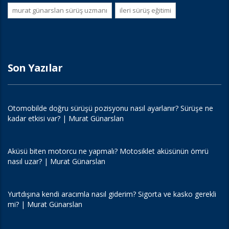
murat günarslan sürüş uzmanı
i̇leri sürüş eğitimi
Son Yazılar
Otomobilde doğru sürüşü pozisyonu nasıl ayarlanır? Sürüşe ne
kadar etkisi var? | Murat Günarslan
Aküsü biten motorcu ne yapmalı? Motosiklet aküsünün ömrü
nasıl uzar? | Murat Günarslan
Yurtdışına kendi aracımla nasıl giderim? Sigorta ve kasko gerekli
mi? | Murat Günarslan