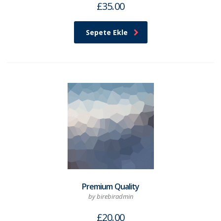
£
35.00
Sepete Ekle
Premium Quality
by birebiradmin
£
20.00